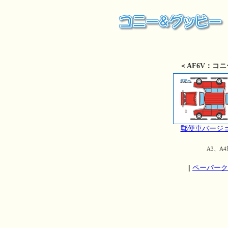
＜AF6V：コ
郵便車バージ
A3、A4
||
ペーパーク